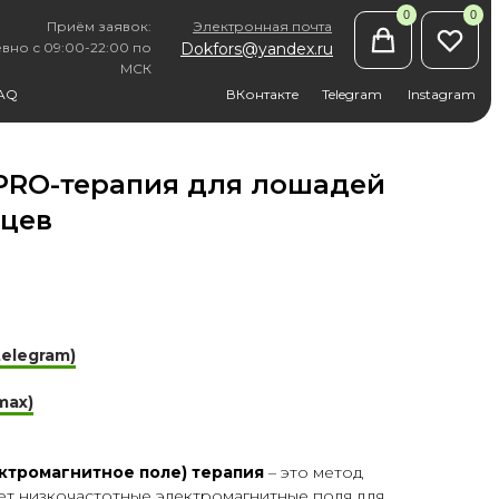
0
0
Приём заявок:
Электронная почта
вно с 09:00-22:00 по
Dokfors@yandex.ru
МСК
AQ
ВКонтакте
Telegram
Instagram
PRO-терапия для лошадей
мцев
elegram)
max)
ктромагнитное поле) терапия
– это метод
ет низкочастотные электромагнитные поля для