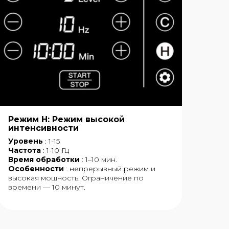
Режим H: Режим высокой
Реж
интенсивности
Уровень
: 1-15
Уро
Частота
: 1-10 Гц
Час
Время обработки
: 1–10 мин.
Вре
Особенности
: непрерывный режим и
Хар
высокая мощность. Ограничение по
импу
времени — 10 минут.
секу