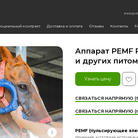
ежедне
оциальный контракт
Доставка и оплата
Отзывы
Контакты
F
Аппарат PEMF 
и других пито
Узнать цену
СВЯЗАТЬСЯ НАПРЯМУЮ (t
СВЯЗАТЬСЯ НАПРЯМУЮ (
PEMF (пульсирующее эле
лечения, который использу