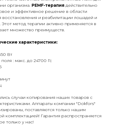
ани организма.
PEMF-терапия
действительно
овое и эффективное решение в области
я восстановления и реабилитации лошадей и
 Этот метод терапии активно применяется в
вает множество преимуществ.
ические характеристики:
850 Вт
оля : макс. до 24700 Гс
5
минут
ц
ились случаи копирования наших товаров с
ктеристиками. Аппараты компании "Dokfors"
зированы, поставляются только нашим
ой комплектацией! Гарантия распространяется
е только у нас!