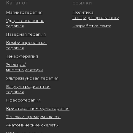
Каталог
ссылки
Магнитотерапия
Политика
конфиденциальности
Ударно-волновая
терапия
Разработка сайта
Лазерная терапия
Комбинированная
терапия
Текар-терапия
Электро/
миостимуляторы
Ультразвуковая терапия
Вакуум-градиентная
терапия
Прессотерапия
Криотерапия+термотерапия
Тележки премиум-класса
Анатомические скелеты