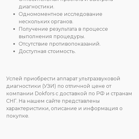
диагностики.
+7
Одномоментное исследование
нескольких органов.
Получение результата в процессе
Telegram
выполнения процедуры.
MAX
Отсутствие противопоказаний.
Почта
Доступная стоимость.
Отправить заявку
Успей приобрести аппарат ультразвуковой
Написать в Telegram
диагностики (УЗИ) по отличной цене от
компании Dokfors с доставкой по РФ и странам
СНГ. На нашем сайте представлены
характеристики, описание и информация о
покупке.